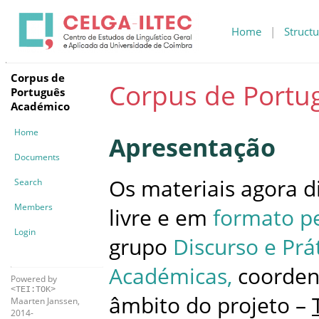
Home
|
Structu
Corpus de
Corpus de Portu
Português
Académico
Home
Apresentação
Documents
Os materiais agora d
Search
Members
livre e em
formato p
Login
grupo
Discurso e Prá
Académicas,
coordena
Powered by
<TEI:TOK>
âmbito do projeto –
Maarten Janssen,
2014-