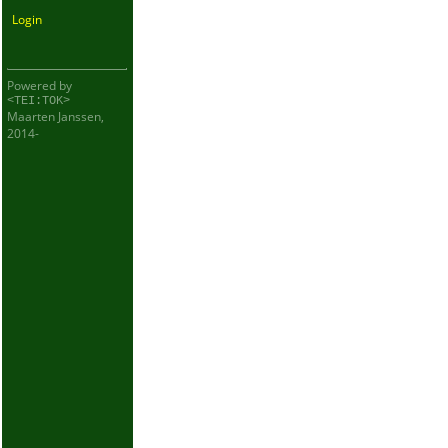
Login
Powered by
<TEI:TOK>
Maarten Janssen,
2014-