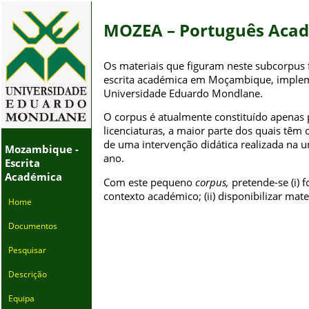
MOZEA – Português Aca
Os materiais que figuram neste subcorpus
escrita académica em Moçambique, impleme
Universidade Eduardo Mondlane.
O corpus é atualmente constituído apenas 
licenciaturas, a maior parte dos quais tê
de uma intervenção didática realizada na u
Mozambique -
ano.
Escrita
Académica
Com este pequeno
corpus,
pretende-se (i)
contexto académico; (ii) disponibilizar mat
Home
Documentos
Pesquisar
Descrição
Equipa