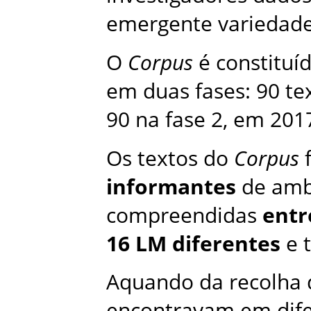
emergente variedade
O
Corpus
é constituí
em duas fases: 90 te
90 na fase 2, em 201
Os textos do
Corpus
f
informantes
de amb
compreendidas
entr
16 LM diferentes
e 
Aquando da recolha 
encontravam em dif