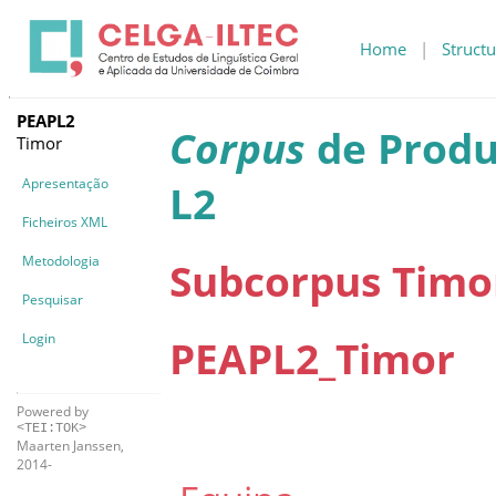
Home
|
Structu
PEAPL2
Corpus
de Produ
Timor
Apresentação
L2
Ficheiros XML
Metodologia
Subcorpus Timo
Pesquisar
Login
PEAPL2_Timor
Powered by
<TEI:TOK>
Maarten Janssen,
2014-