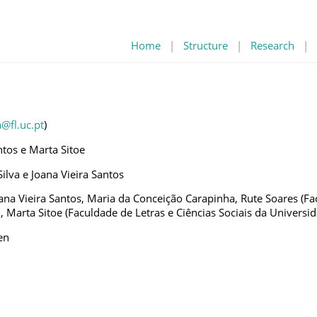
Home
|
Structure
|
Research
|
a@fl.uc.pt
)
ntos e Marta Sitoe
ilva e Joana Vieira Santos
Joana Vieira Santos, Maria da Conceição Carapinha, Rute Soares (
l, Marta Sitoe (Faculdade de Letras e Ciências Sociais da Univer
en