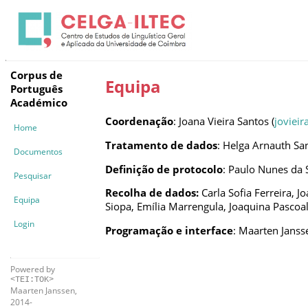
Corpus de
Equipa
Português
Académico
Coordenação
: Joana Vieira Santos (
jovieir
Home
Tratamento de dados
: Helga Arnauth Sa
Documentos
Definição de protocolo
: Paulo Nunes da S
Pesquisar
Recolha de dados:
Carla Sofia Ferreira, 
Equipa
Siopa, Emília Marrengula, Joaquina Pascoa
Login
Programação e interface
: Maarten Janss
Powered by
<TEI:TOK>
Maarten Janssen,
2014-